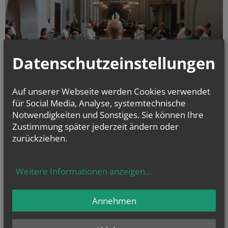
Datenschutzeinstellungen
Auf unserer Webseite werden Cookies verwendet
für Social Media, Analyse, systemtechnische
Das Hochfest der Aufnahme Mariens in den Himmel feierten wir heute
Notwendigkeiten und Sonstiges. Sie können Ihre
in der Augustinerkirche mit einem Hochamt, das mit der
wunderschönen Messe A-Dur von J. G. Rheinberger musikalisch gestaltet
Zustimmung später jederzeit ändern oder
wurde. EIN GESEGNETES MARIENFEST allen, die mit uns und unserer
zurückziehen.
Gemeinschaft verbunden sind!
Weitere Informationen anzeigen
...
alle Einträge anzeigen
Annehmen