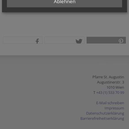
Ablehnen
teilen
tweet
pin it
Pfarre St. Augustin
Augustinerstr. 3
1010 Wien
T
+43 (1) 533 70 99
E-Mail schreiben
Impressum
Datenschutzerklärung
Barrierefreiheitserklärung