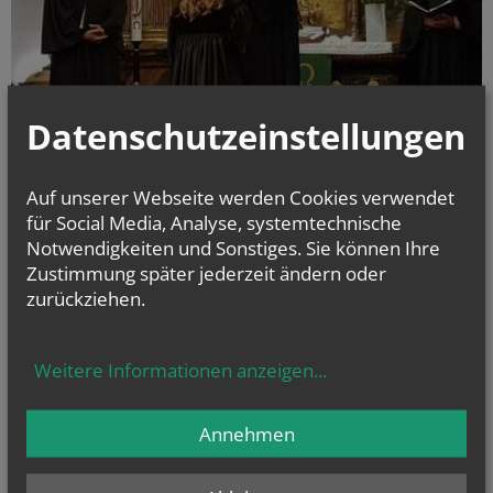
Datenschutzeinstellungen
Auf unserer Webseite werden Cookies verwendet
für Social Media, Analyse, systemtechnische
Die Gemeinde der Lutherischen Stadtkirche in der Dorotheergasse
Notwendigkeiten und Sonstiges. Sie können Ihre
feierte am Sonntag ein großes Fest: die Ordination und Amtseinführung
der neuen Pfarrerin Julia Schnizlein durch Bischof Michael Chalupka und
Zustimmung später jederzeit ändern oder
Senior Michael Wolf; Pfarrer P. Matthias feierte als Vertreter der
zurückziehen.
Augustinerkirche mit.
Weitere Informationen anzeigen
...
alle Einträge anzeigen
Annehmen