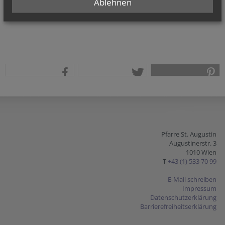
Ablehnen
teilen
tweet
pin it
Pfarre St. Augustin
Augustinerstr. 3
1010 Wien
T
+43 (1) 533 70 99
E-Mail schreiben
Impressum
Datenschutzerklärung
Barrierefreiheitserklärung