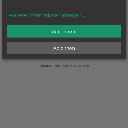
Pfarrverband An der
Taborstraße
Weitere Informationen anzeigen
...
Alexander-Poch-Pl. 6
1020 Wien
Annehmen
E-Mail schreiben
Impressum
Datenschutzerklärung
Ablehnen
Barrierefreiheitserklärung
Darstellung:
Standard
-
Mobil