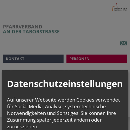
PFARRVERBAND
AN DER TABORSTRASSE
KONTAKT
PERSONEN
Der Pfarrverband An der Taborstraße liegt im Vikariat "
Stadt
"
und umfasst die Pfarren
Datenschutzeinstellungen
Am Tabor
St. Josef
St. Leopold
Auf unserer Webseite werden Cookies verwendet
für Social Media, Analyse, systemtechnische
Notwendigkeiten und Sonstiges. Sie können Ihre
Zustimmung später jederzeit ändern oder
zurückziehen.