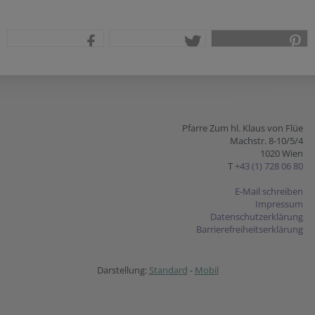
teilen
tweet
pin it
Pfarre Zum hl. Klaus von Flüe
Machstr. 8-10/5/4
1020 Wien
T
+43 (1) 728 06 80
E-Mail schreiben
Impressum
Datenschutzerklärung
Barrierefreiheitserklärung
Darstellung:
Standard
-
Mobil