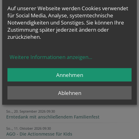
Auf unserer Webseite werden Cookies verwendet
für Social Media, Analyse, systemtechnische
Notwendigkeiten und Sonstiges. Sie können Ihre
Zustimmung später jederzeit ändern oder
zurückziehen.
GOTTESDIENSTE
Weitere Informationen anzeigen
...
Annehmen
TERMINE
Ablehnen
Di.., 01. September 2026 09:00
Weltgebetstag für die Bewahrung der Schöpfung |...
So.., 20. September 2026 09:30
Erntedank mit anschließendem Familienfest
So.., 11. Oktober 2026 09:30
AGO - Die Actionmesse für Kids