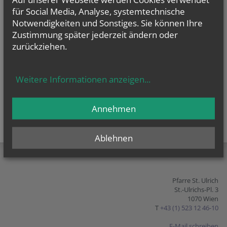
für Social Media, Analyse, systemtechnische
vorherige
weitere
Notwendigkeiten und Sonstiges. Sie können Ihre
Zustimmung später jederzeit ändern oder
zurückziehen.
Weitere Informationen anzeigen
...
Annehmen
Ablehnen
teilen
tweet
pin it
Pfarre St. Ulrich
St.-Ulrichs-Pl. 3
1070 Wien
T
+43 (1) 523 12 46-10
E-Mail schreiben