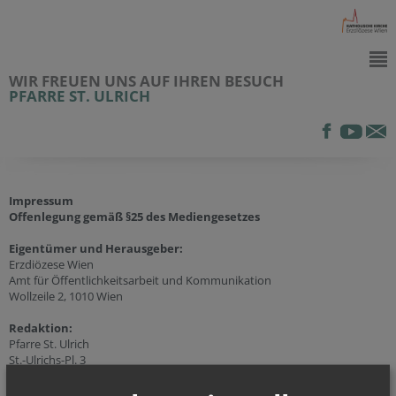
WIR FREUEN UNS AUF IHREN BESUCH
PFARRE ST. ULRICH
Impressum
Offenlegung gemäß §25 des Mediengesetzes
Eigentümer und Herausgeber:
Erzdiözese Wien
Amt für Öffentlichkeitsarbeit und Kommunikation
Wollzeile 2, 1010 Wien
Redaktion:
Pfarre St. Ulrich
St.-Ulrichs-Pl. 3
1070 Wien
Tel.:
+43 (1) 523 12 46-10