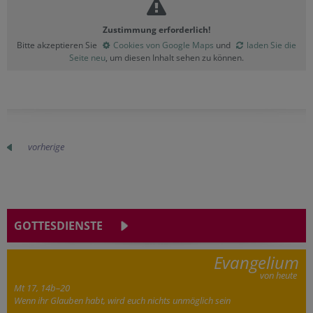
Zustimmung erforderlich!
Bitte akzeptieren Sie
Cookies von Google Maps
und
laden Sie die
Seite neu
, um diesen Inhalt sehen zu können.
vorherige
GOTTESDIENSTE
Evangelium
von heute
Mt 17, 14b–20
Wenn ihr Glauben habt, wird euch nichts unmöglich sein