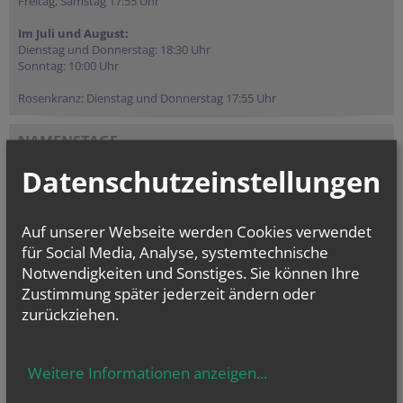
Freitag, Samstag 17:55 Uhr
Im Juli und August:
Dienstag und Donnerstag: 18:30 Uhr
Sonntag: 10:00 Uhr
Rosenkranz: Dienstag und Donnerstag 17:55 Uhr
NAMENSTAGE
Hl. Dominikus, Hl. Cyriakus, , Vierzehn heilige Nothelfer, Hl.
Datenschutzeinstellungen
Hildiger, Hl....
Auf unserer Webseite werden Cookies verwendet
für Social Media, Analyse, systemtechnische
Notwendigkeiten und Sonstiges. Sie können Ihre
Zustimmung später jederzeit ändern oder
zurückziehen.
Weitere Informationen anzeigen
...