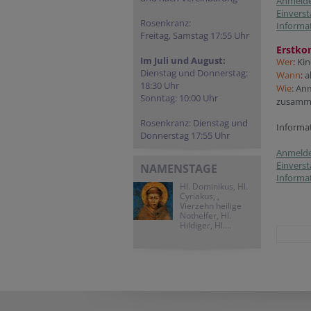
Anmelde
Einvers
Rosenkranz:
Informa
Freitag, Samstag 17:55 Uhr
Erstk
Im Juli und August:
Wer
:
Kin
Dienstag und Donnerstag:
Wann
:
a
18:30 Uhr
Wie
: An
Sonntag: 10:00 Uhr
zusamme
Rosenkranz: Dienstag und
Informa
Donnerstag 17:55 Uhr
Anmelde
Einvers
NAMENSTAGE
Informa
Hl. Dominikus, Hl.
Cyriakus, ,
Vierzehn heilige
Nothelfer, Hl.
Hildiger, Hl....