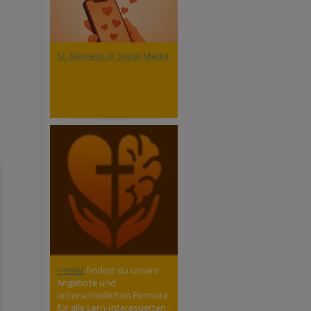
St. Klemens @ Social Media
>>Hier
findest du unsere
Angebote und
unterschiedlichen Formate
für alle Lern-Interessierten,