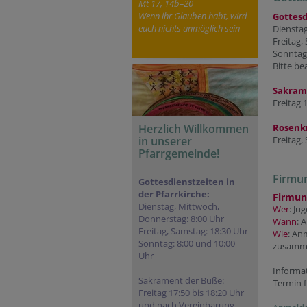
Mt 17, 14b–20
Wenn ihr Glauben habt, wird
Gottesd
euch nichts unmöglich sein
Dienstag
Freitag,
Sonntag:
Bitte be
Sakram
Freitag 
Herzlich Willkommen
Rosenk
in unserer
Freitag,
Pfarrgemeinde!
Firmu
Gottesdienstzeiten in
der Pfarrkirche:
Firmun
Dienstag, Mittwoch,
Wer
: Ju
Donnerstag: 8:00 Uhr
Wann
: 
Freitag, Samstag: 18:30 Uhr
Wie
: An
Sonntag: 8:00 und 10:00
zusamme
Uhr
Informa
Sakrament der Buße:
Termin f
Freitag 17:50 bis 18:20 Uhr
und nach Vereinbarung