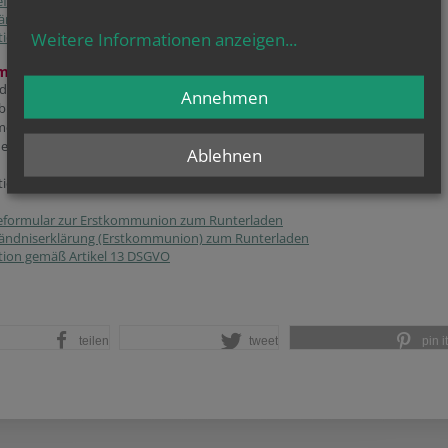
formular zur Firmung zum Runterladen
tändniserklärung (Firmung) zum Runterladen
Weitere Informationen anzeigen
...
tion gemäß Artikel 13 DSGVO
ommunion:
der Jahrgang 2018 und älter
Annehmen
b sofort bis Ende Oktober
meldeformular und Einverständniserklärung herunterladen, ausfüllen und
n mit einem Foto senden an:
Pfarre.St.Klemens@katholischekirche.at
Ablehnen
tion zum Datenschutz bitte beachten.
formular zur Erstkommunion zum Runterladen
tändniserklärung (Erstkommunion) zum Runterladen
tion gemäß Artikel 13 DSGVO
teilen
tweet
pin it