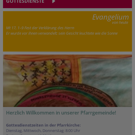
GOTTESDIENSTE
Evangelium
von heute
Mt 17, 1–9 Fest der Verklärung des Herrn
Er wurde vor ihnen verwandelt; sein Gesicht leuchtete wie die Sonne
Herzlich Willkommen in unserer Pfarrgemeinde!
Gottesdienstzeiten in der Pfarrkirche:
Dienstag, Mittwoch, Donnerstag: 8:00 Uhr