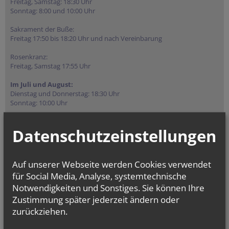
Freitag, Samstag: 18:30 Uhr
Sonntag: 8:00 und 10:00 Uhr
Sakrament der Buße:
Freitag 17:50 bis 18:20 Uhr und nach Vereinbarung
Rosenkranz:
Freitag, Samstag 17:55 Uhr
Im Juli und August:
Dienstag und Donnerstag: 18:30 Uhr
Sonntag: 10:00 Uhr
Rosenkranz: Dienstag und Donnerstag 17:55 Uhr
Datenschutzeinstellungen
NAMENSTAGE
Hl. Felicissimus und hl. Agapitus, Hl. Gezelinus (Gozelin), Hl.
Auf unserer Webseite werden Cookies verwendet
Gilbert, Hl....
für Social Media, Analyse, systemtechnische
Notwendigkeiten und Sonstiges. Sie können Ihre
Zustimmung später jederzeit ändern oder
zurückziehen.