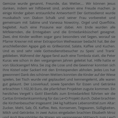
Gemüse wurde genannt, Freunde, das Wetter,… Wir können Jesus
danken, indem wir hilfsbereit sind, anderen eine Freude machen. Ja
einige Kinder gaben erstaunliche Antworten!!! Der Gottesdienst wurde
musikalisch von Diakon Schalk und seiner Frau vorbereitet und
gemeinsam mit Sabine und Vanessa Nowotny, Orgel und Querflöte,
begleitet. Auch eine Posaune war dabei. Am Ende wurden alle
Mitfeiernden, die Erntegaben und die Erntedankbüscherl gesegnet.
Zwei, drei Kinder wollten sogar ganz besonders viel Segen, worauf sie
Pfarrer Krexner mit einer Extraportion Weihwasser bedacht hat. Bei der
anschließenden Agape gab es Grillwürstel, Salate, Kaffee und Kuchen.
Und es sind sehr viele Gottesdienstbesucher zu Speis´ und Trank´
geblieben. Während der Agape fand auch eine Tombola statt, die Peter
Kuras wie schon in den vergangenen Jahren geleitet hat. Hilfe hatte er
von Glücksengerl Mira. Sie zog die Lose und die Gewinner konnten sich
Ihre Kisterl oder Sackerl mit den Erntespenden abholen. Jedes Los hat
gewonnen! Dank des schönen Wetters konnten die Kinder auf der Wiese
spielen, bei Tisch wurde viel geplaudert und kennengelernt, alle waren
gut gelaunt. Der Losverkauf, sowie Spenden für Essen und Getränke
erbrachten 1.102,30 Euro, die pfarrlichen Projekten zugute kommen. Ein
herzliches Vergelt´s Gott! Ebenfalls zum Erntedankfest führten wir die
Caritas Erntedanksammlung für das Le+O Projekt durch. Dabei brachten
die Kirchenbesucher insgesamt 244 kg haltbare Lebensmittel zum Altar:
Zucker, Mehl, Salz, Öl, Kaffee, Reis, Konserven, Teigwaren, Süßigkeiten,
Milch und Getränke. In zwei Autos eingeladen brachten Elisabeth Mroz
und Andi Breunhölder die Waren am vergangenen Mittwoch zum Le+O