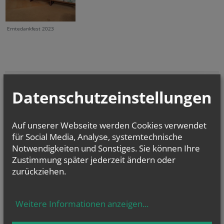
Erntedankfest 2023
Datenschutzeinstellungen
vorherige
Auf unserer Webseite werden Cookies verwendet
für Social Media, Analyse, systemtechnische
Notwendigkeiten und Sonstiges. Sie können Ihre
GOTTESDIENSTE
Zustimmung später jederzeit ändern oder
zurückziehen.
Evangelium
von heute
Mt 16, 24-28
Weitere Informationen anzeigen
...
Um welchen Preis kann ein Mensch sein Leben zurückkaufen?