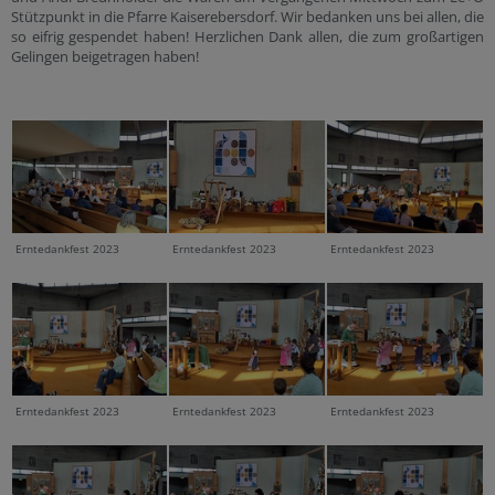
Stützpunkt in die Pfarre Kaiserebersdorf. Wir bedanken uns bei allen, die
so eifrig gespendet haben! Herzlichen Dank allen, die zum großartigen
Gelingen beigetragen haben!
Erntedankfest 2023
Erntedankfest 2023
Erntedankfest 2023
Erntedankfest 2023
Erntedankfest 2023
Erntedankfest 2023