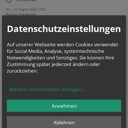
Do.., 13. August 2026 17:30
Probe Singkreis
Datenschutzeinstellungen
Do.., 20. August 2026 17:30
Probe Singkreis
Do.., 27. August 2026 17:30
Auf unserer Webseite werden Cookies verwendet
Probe Singkreis
für Social Media, Analyse, systemtechnische
Notwendigkeiten und Sonstiges. Sie können Ihre
Evangelium
Zustimmung später jederzeit ändern oder
von heute
zurückziehen.
Mt 17, 14b–20
Wenn ihr Glauben habt, wird euch nichts unmöglich sein
Weitere Informationen anzeigen
...
Annehmen
Ablehnen