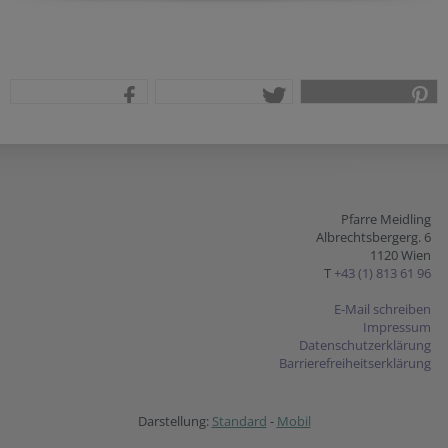
teilen
tweet
pin it
Pfarre Meidling
Albrechtsbergerg. 6
1120 Wien
T
+43 (1) 813 61 96
E-Mail schreiben
Impressum
Datenschutzerklärung
Barrierefreiheitserklärung
Darstellung:
Standard
-
Mobil