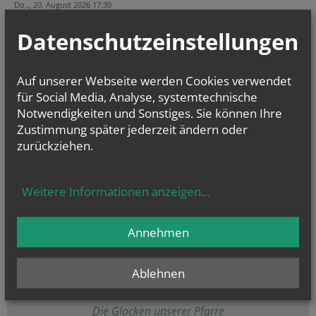
Do.., 20. August 2026 17:30
Probe Singkreis
Datenschutzeinstellungen
Do.., 27. August 2026 17:30
Probe Singkreis
Auf unserer Webseite werden Cookies verwendet
Evangelium
für Social Media, Analyse, systemtechnische
von heute
Notwendigkeiten und Sonstiges. Sie können Ihre
Mt 16, 24-28
Zustimmung später jederzeit ändern oder
Um welchen Preis kann ein Mensch sein Leben zurückkaufen?
zurückziehen.
Weitere Informationen anzeigen
...
Annehmen
Ablehnen
Die Glocken unserer Pfarre