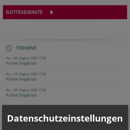
GOTTESDIENSTE
TERMINE
Do.., 06. August 2026 17:30
Probe Singkreis
Do.., 13. August 2026 17:30
Probe Singkreis
Do.., 20. August 2026 17:30
Probe Singkreis
Evangelium
Datenschutzeinstellungen
von heute
Mt 17, 1–9 Fest der Verklärung des Herrn
Er wurde vor ihnen verwandelt; sein Gesicht leuchtete wie die Sonne