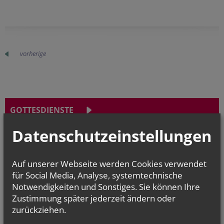
vorherige
GOTTESDIENSTE
Datenschutzeinstellungen
Auf unserer Webseite werden Cookies verwendet
TERMINE
für Social Media, Analyse, systemtechnische
Notwendigkeiten und Sonstiges. Sie können Ihre
Do.., 13. August 2026 17:30
Zustimmung später jederzeit ändern oder
Probe Singkreis
zurückziehen.
Do.., 20. August 2026 17:30