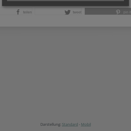
teilen
tweet
pin it
Darstellung:
Standard
-
Mobil