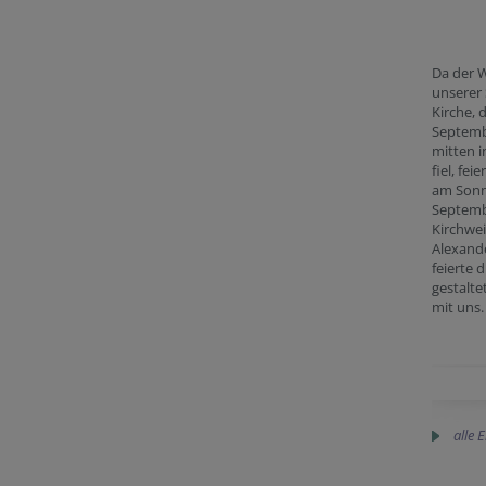
Da der 
unserer
Kirche, d
Septemb
mitten 
fiel, fei
am Sonn
Septemb
Kirchwei
Alexand
feierte 
gestalte
mit uns.
alle 