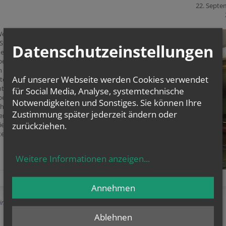
22. Septe
Weihetag
 St. Hemma-
Datenschutzeinstellungen
er 25.
er, heuer
in die Woche
Auf unserer Webseite werden Cookies verwendet
erten wir bereits
tag, den 22.
für Social Media, Analyse, systemtechnische
er unser
Notwendigkeiten und Sonstiges. Sie können Ihre
hfest. BV Dr.
Zustimmung später jederzeit ändern oder
er Wessely
zurückziehen.
die rhythmisch
te Festmesse
Weitere Informationen anzeigen
...
Annehmen
Einträge anzeigen
Ablehnen