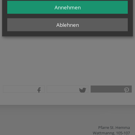
Anmeldung zum Im Blick-Newsletter
:
Annehmen
pfarre.st.hemma@katholischekirche.at
Ablehnen
teilen
tweet
pin it
Pfarre St. Hemma
Wattmanng. 105-107