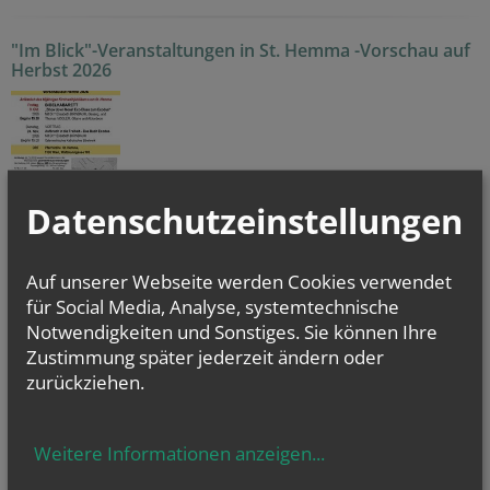
"Im Blick"-Veranstaltungen in St. Hemma -Vorschau auf
Herbst 2026
Datenschutzeinstellungen
Im Blick-Vorträge in St. Hemma - Programm für 2025/26
Vorträge zu einem breitgefächerten
Auf unserer Webseite werden Cookies verwendet
Themenspektrum mit Referentinnen und Referenten,
für Social Media, Analyse, systemtechnische
die sich sehen und (an)hören lassen können!!
Merken Sie sich bitte gleich die Termine vor!
Notwendigkeiten und Sonstiges. Sie können Ihre
Der Ort - die
Kirche St. Hemma
- und die Beginnzeit
Zustimmung später jederzeit ändern oder
um
19:00
bleiben immer gleich!
zurückziehen.
Die Vortragstage sind meist Montag oder Dienstag, ausgenommen
Freitag, 21. November 2025!
Hinweise zur
Erreichbarkeit finden Sie hier
. (Ab April 2026 geänderte
Busverbindungen wegen Baustellensperre).
Weitere Informationen anzeigen
...
Aushang
Damit Sie keinen "Im Blick"-Termin versäumen: