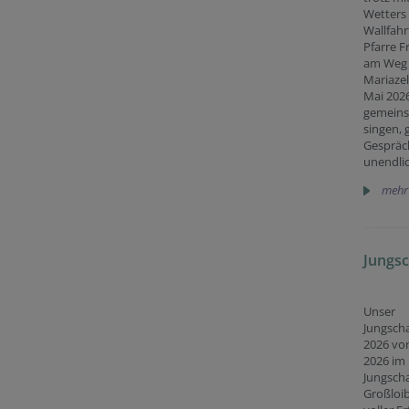
Wetters 
Wallfah
Pfarre F
am Weg
Mariazel
Mai 2026
gemeins
singen, 
Gespräc
unendli
mehr
Jungs
Unser
Jungsch
2026 vom
2026 im
Jungsch
Großloi