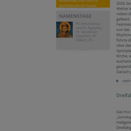
verwandelt; sein Gesicht
2026, be
leuchtete wie die Sonne
Wetter 
neben d
NAMENSTAGE
gefeiert
Hl. Felicissimus
Festmess
und hl. Agapitus,
von der
Hl. Gezelinus
Rhythm
(Gozelin), Hl.
Gilbert, Hl....
führte d
über de
Sportpla
Kirche, 
eucharis
gespend
Danach 
mehr
Dreifal
Das Hoc
„Sonnta
Heiligst
Dreifalt