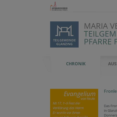
MARIA 
TEILGEM
PFARRE 
CHRONIK
AUS
Fronl
Evangelium
von heute
Mt 17, 1–9 Fest der
Das Fro
Verklärung des Herrn
in Glan
Er wurde vor ihnen
Donnerst