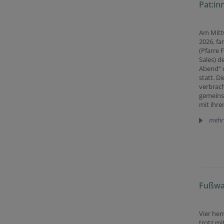
Pat:i
Am Mitt
2026, fa
(Pfarre 
Sales) d
Abend“ d
statt. Di
verbrac
gemein
mit ihre
mehr
Fußwal
Vier her
trotz mi