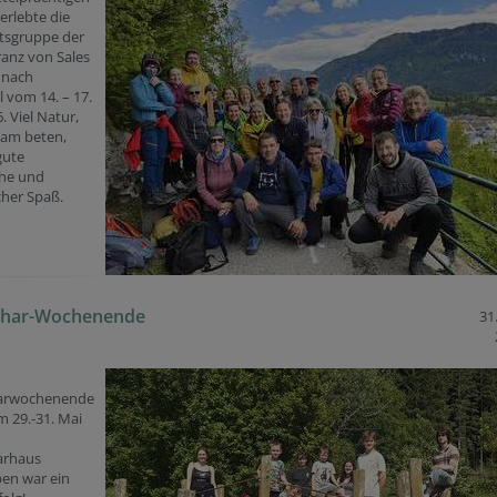
erlebte die
rtsgruppe der
ranz von Sales
 nach
l vom 14. – 17.
. Viel Natur,
am beten,
gute
he und
cher Spaß.
char-Wochenende
31
arwochenende
 29.-31. Mai
arhaus
ben war ein