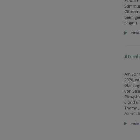
Es war e
Stimmun
Gitarren
beim g
Singen.
mehr
Atemlu
Am Sonn
2026, wu
Glanzing
von Sale
Pfingstfe
stand u
Thema „D
Atemluft
mehr