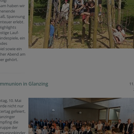
folg!
am haben wir
henende
Spaß, Spannung
teuer erlebt.
ighlights
stige Lauf-
ndespiele, ein
ndes
iel sowie ein
cher Abend am
er gehört.
ommunion in Glanzing
11
tag, 10. Mai
rde nicht nur
ertag gefeiert,
lanzinger
mpfing die
Gruppe der
munionkinder