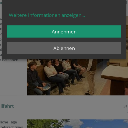
nnen-Abend
31
Weitere Informationen anzeigen
...
woch, 20. Mai
nd in der Krim
Franz von
Annehmen
er „Pat:innen-
er Firmlinge
e Firmlinge
Ablehnen
hten einen
samen Abend
n Pat:innen.
lfahrt
31
rliche Tage
ttelprächtigen