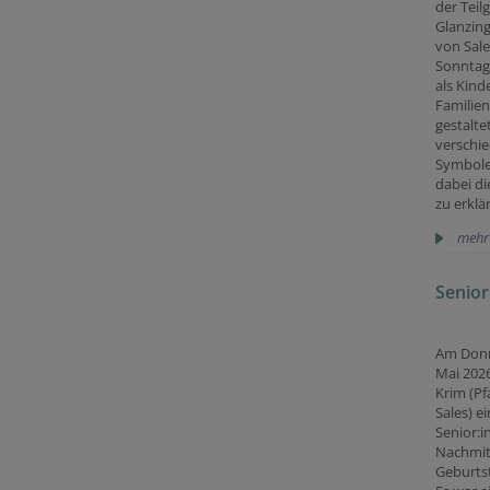
der Tei
Glanzing
von Sal
Sonntag,
als Kind
Familie
gestalte
verschi
Symbol
dabei die
zu erklä
mehr
Senior
Am Donn
Mai 2026
Krim (Pf
Sales) ei
Senior:i
Nachmit
Geburtst