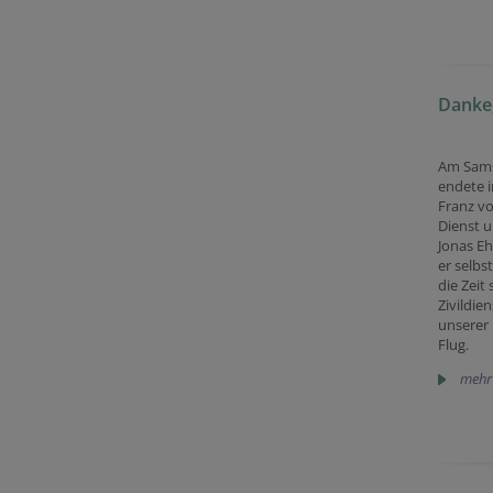
Danke,
Am Samst
endete i
Franz vo
Dienst u
Jonas Eh
er selbs
die Zeit 
Zivildien
unserer 
Flug.
mehr