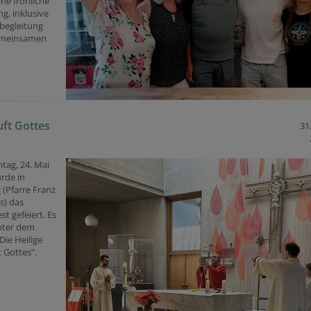
ine fröhliche
g, inklusive
begleitung
emeinsamen
ft Gottes
31
tag, 24. Mai
rde in
 (Pfarre Franz
s) das
st gefeiert. Es
nter dem
ie Heilige
 Gottes“.