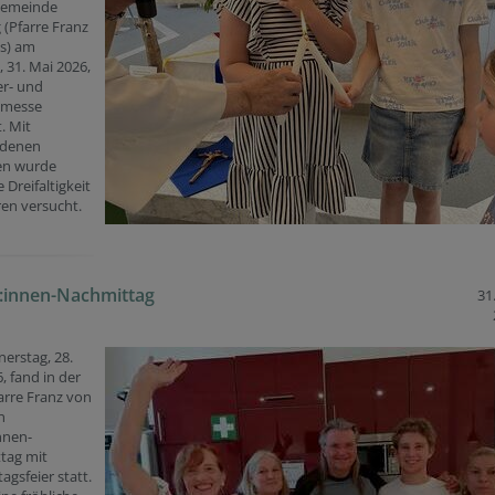
lgemeinde
 (Pfarre Franz
es) am
 31. Mai 2026,
er- und
nmesse
t. Mit
edenen
en wurde
 Dreifaltigkeit
ren versucht.
:innen-Nachmittag
31
erstag, 28.
, fand in der
arre Franz von
n
nnen-
tag mit
agsfeier statt.