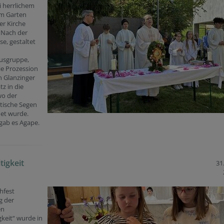
i herrlichem
im Garten
er Kirche
. Nach der
e, gestaltet
usgruppe,
ie Prozession
n Glanzinger
tz in die
wo der
tische Segen
et wurde.
gab es Agape.
tigkeit
31
hfest
g der
en
igkeit“ wurde in