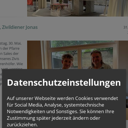
 Zivildiener Jonas
31
ag, 30. Mai,
n der Pfarre
n Sales der
nseres Zivis
renhöfer. Wie
t sagt, verging
seines
Datenschutzeinstellungen
stes in
Pfarre wie im
Auf unserer Webseite werden Cookies verwendet
für Social Media, Analyse, systemtechnische
Notwendigkeiten und Sonstiges. Sie können Ihre
Zustimmung später jederzeit ändern oder
zurückziehen.