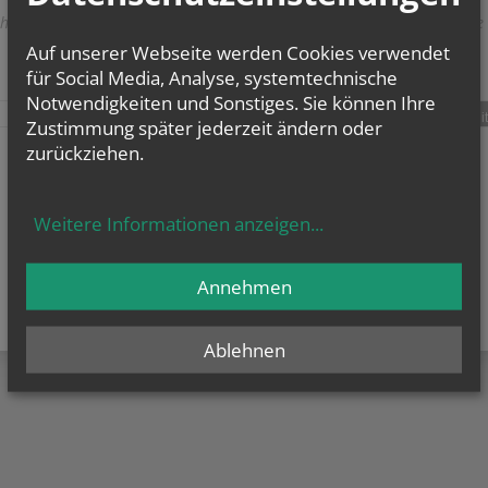
herige
weitere
Auf unserer Webseite werden Cookies verwendet
für Social Media, Analyse, systemtechnische
Notwendigkeiten und Sonstiges. Sie können Ihre
teilen
tweet
pin it
Zustimmung später jederzeit ändern oder
zurückziehen.
Weitere Informationen anzeigen
...
Annehmen
Ablehnen