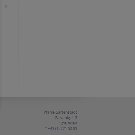
Pfarre Gartenstadt
Galvanig. 1-3
1210 Wien
T
+43 (1) 271 52 83