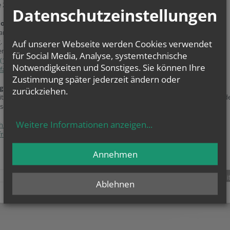
e 2, 1010 Wien
Datenschutzeinstellungen
ion:
artenstadt
. 1-3
Auf unserer Webseite werden Cookies verwendet
en
für Social Media, Analyse, systemtechnische
(1) 271 52 83
Notwendigkeiten und Sonstiges. Sie können Ihre
farre.gartenstadt@katholischekirche.at
Zustimmung später jederzeit ändern oder
gung zur grundlegenden Richtung:
zurückziehen.
ite ist der Webauftritt von Pfarre Gartenstadt im Rahmen des Webportals d
se Wien.
Weitere Informationen anzeigen
...
hutzerklärung
freiheitserklärung
Annehmen
teilen
tweet
pin it
Ablehnen