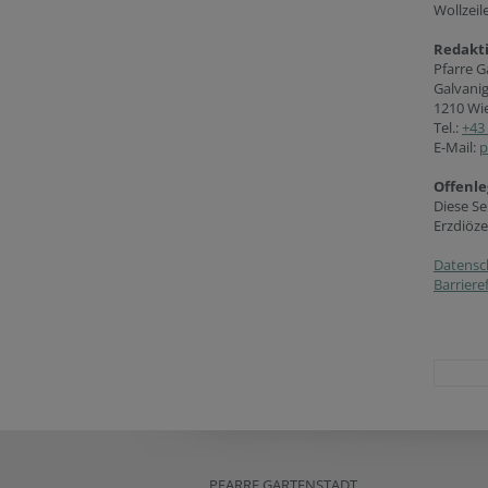
Wollzeil
Redakt
Pfarre G
Galvanig
1210 Wi
Tel.:
+43 
E-Mail:
p
Offenle
Diese Se
Erzdiöze
Datensc
Barriere
PFARRE GARTENSTADT