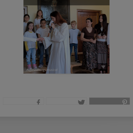
Auferstehungsmusical
teilen
tweet
pin it