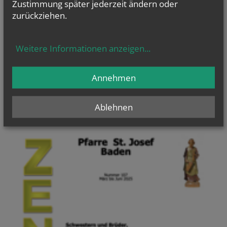
Zustimmung später jederzeit ändern oder
zurückziehen.
FIRMUNG
Weitere Informationen anzeigen
...
ANMELDUNG
Annehmen
PFARRKANZLEI
Ablehnen