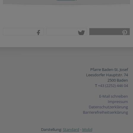
teilen
tweet
pin it
Pfarre Baden-St. Josef
Leesdorfer Hauptstr. 74
2500 Baden
T
+43 (2252) 446 04
E-Mail schreiben
Impressum
Datenschutzerklärung
Barrierefreiheitserklärung
Darstellung:
Standard
-
Mobil