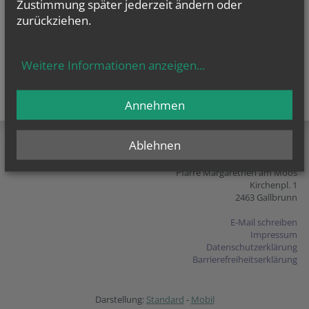
Zustimmung später jederzeit ändern oder
zurückziehen.
Weitere Informationen anzeigen
...
Annehmen
teilen
tweet
pin it
Ablehnen
Pfarre Margarethen am Moos
Kirchenpl. 1
2463 Gallbrunn
E-Mail schreiben
Impressum
Datenschutzerklärung
Barrierefreiheitserklärung
Darstellung:
Standard
-
Mobil