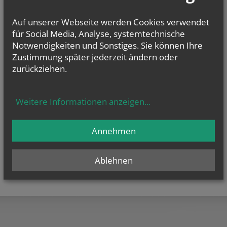
September
Do.., 24.09.2026,
17.30 Uhr
2026
Auf unserer Webseite werden Cookies verwendet
Pfarre Margarethen am Moos
für Social Media, Analyse, systemtechnische
mehr
Notwendigkeiten und Sonstiges. Sie können Ihre
Zustimmung später jederzeit ändern oder
zurückziehen.
Weitere Informationen anzeigen
...
Annehmen
Ablehnen
teilen
tweet
pin it