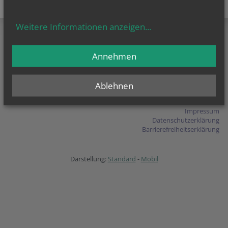
teilen
tweet
pin it
Weitere Informationen anzeigen
...
Annehmen
Pfarre Petronell-Carnuntum
Kirchenpl. 4
2404 Petronell-Carnuntum
T
+43 (2163) 22 43
Ablehnen
E-Mail schreiben
Impressum
Datenschutzerklärung
Barrierefreiheitserklärung
Darstellung:
Standard
-
Mobil