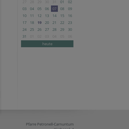
27
28
29
30
31
01
02
03
04
05
06
07
08
09
10
11
12
13
14
15
16
17
18
19
20
21
22
23
24
25
26
27
28
29
30
31
01
02
03
04
05
06
heute
Pfarre Petronell-Carnuntum