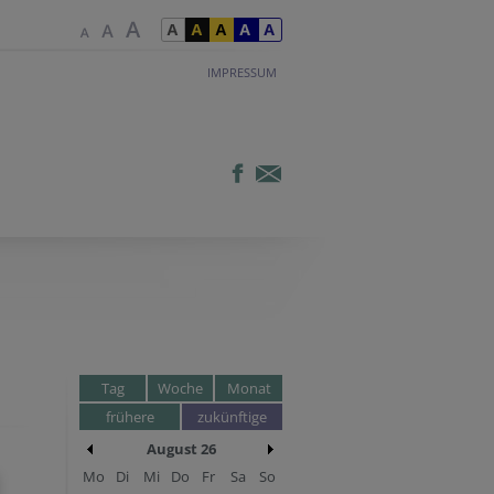
IMPRESSUM
Tag
Woche
Monat
frühere
zukünftige
August 26
Mo
Di
Mi
Do
Fr
Sa
So