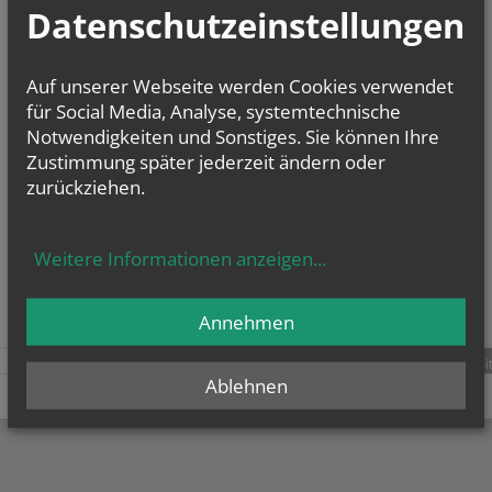
Datenschutzeinstellungen
Mi.., 19.08.2026,
19.00 Uhr
Zur Annakapelle 1
2404 - Petronell-Carnuntum
Auf unserer Webseite werden Cookies verwendet
Am 19. August ist ab 19 Uhr die nächste
für Social Media, Analyse, systemtechnische
„
Open Music Session
“
Notwendigkeiten und Sonstiges. Sie können Ihre
in der Annakapelle -
Komm und sing mit!
(Zuhören ist auch erlaubt)
Zustimmung später jederzeit ändern oder
zurückziehen.
Pfarre Petronell-Carnuntum
mehr
Weitere Informationen anzeigen
...
Annehmen
teilen
tweet
pin it
Ablehnen