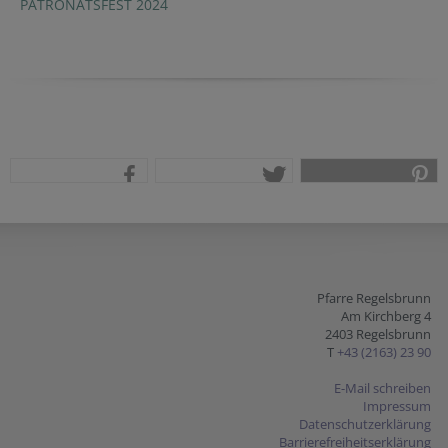
PATRONATSFEST 2024
teilen
tweet
pin it
Pfarre Regelsbrunn
Am Kirchberg 4
2403 Regelsbrunn
T
+43 (2163) 23 90
E-Mail schreiben
Impressum
Datenschutzerklärung
Barrierefreiheitserklärung