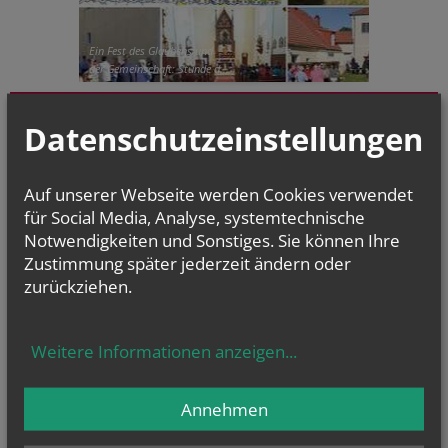
Ein Fest des Glaubens und
der Gemeinschaft: Stunde d...
GOTTESDIENSTE
Datenschutzeinstellungen
Evangelium
von heute
Auf unserer Webseite werden Cookies verwendet
Mt 16, 24-28
für Social Media, Analyse, systemtechnische
Um welchen Preis kann ein Mensch sein Leben zurückkaufen?
Notwendigkeiten und Sonstiges. Sie können Ihre
Zustimmung später jederzeit ändern oder
zurückziehen.
NAMENSTAGE
Hl. Xystus (Sixtus) II., Papst, und Gefährten; Märtyrer, Hl.
Weitere Informationen anzeigen
...
Kajetan, Hl....
Annehmen