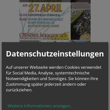
Datenschutzeinstellungen
Ein Fest des Glaubens und
der Gemeinschaft: Stunde d...
Auf unserer Webseite werden Cookies verwendet
GOTTESDIENSTE
für Social Media, Analyse, systemtechnische
Notwendigkeiten und Sonstiges. Sie können Ihre
Evangelium
Zustimmung später jederzeit ändern oder
von heute
Mt 16, 24-28
zurückziehen.
Um welchen Preis kann ein Mensch sein Leben zurückkaufen?
Weitere Informationen anzeigen
...