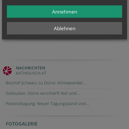
NAMENSTAGE
Annehmen
Hl. Xystus (Sixtus) II., Papst, und Gefährten; Märtyrer, Hl.
Kajetan, Hl....
Ablehnen
NACHRICHTEN
KATHOLISCH.AT
Bischof Schwarz zu Dürre: Klimawandel...
Südsudan: Dürre verschärft Not und...
Pastoraltagung: Neuer Tagungsband und...
FOTOGALERIE