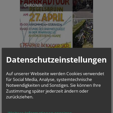
CHRONIK
Datenschutzeinstellungen
Ein Fest des Glaubens und
der Gemeinschaft: Stunde d...
Auf unserer Webseite werden Cookies verwendet
GOTTESDIENSTE
für Social Media, Analyse, systemtechnische
Notwendigkeiten und Sonstiges. Sie können Ihre
Evangelium
Zustimmung später jederzeit ändern oder
von heute
zurückziehen.
Mt 17, 14b–20
Wenn ihr Glauben habt, wird euch nichts unmöglich sein
Weitere Informationen anzeigen
...