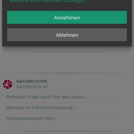
Annehmen
NAMENSTAGE
Hl. Dominikus, Hl. Cyriakus, , Vierzehn heilige Nothelfer, Hl.
Hildiger, Hl....
Ablehnen
NACHRICHTEN
KATHOLISCH.AT
Philosoph: Frage nach Sinn des Lebens...
Weinbau im Stift Klosterneuburg:...
Priesternationalelf feiert...