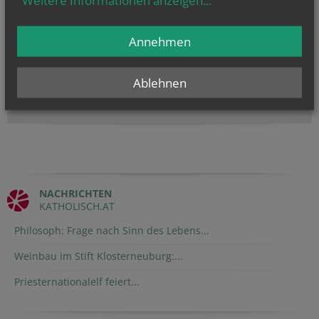
Annehmen
NAMENSTAGE
Hl. Dominikus, Hl. Cyriakus, , Vierzehn heilige Nothelfer, Hl.
Hildiger, Hl....
Ablehnen
NACHRICHTEN
KATHOLISCH.AT
Philosoph: Frage nach Sinn des Lebens...
Weinbau im Stift Klosterneuburg:...
Priesternationalelf feiert...