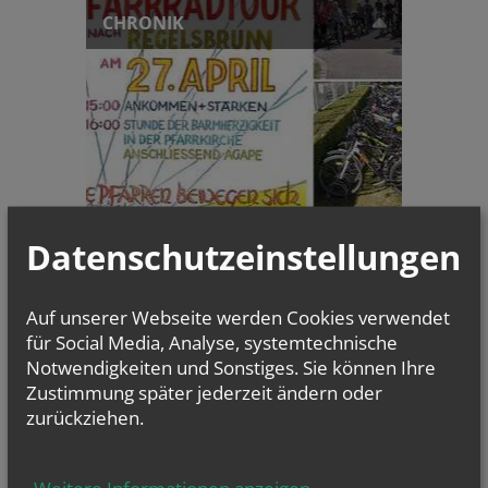
CHRONIK
Datenschutzeinstellungen
Ein Fest des Glaubens und
der Gemeinschaft: Stunde d...
Auf unserer Webseite werden Cookies verwendet
GOTTESDIENSTE
für Social Media, Analyse, systemtechnische
Notwendigkeiten und Sonstiges. Sie können Ihre
Evangelium
Zustimmung später jederzeit ändern oder
von heute
zurückziehen.
Mt 17, 14b–20
Wenn ihr Glauben habt, wird euch nichts unmöglich sein
Weitere Informationen anzeigen
...