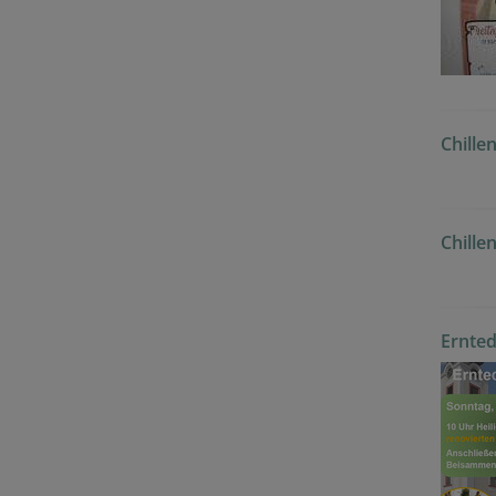
Chille
Chille
Ernte