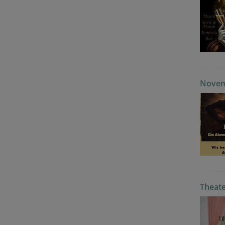
Novem
Theate