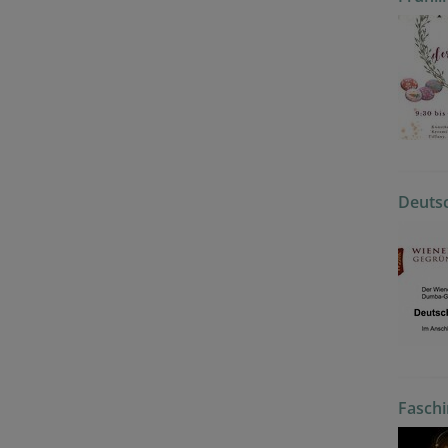
Deuts
Faschi