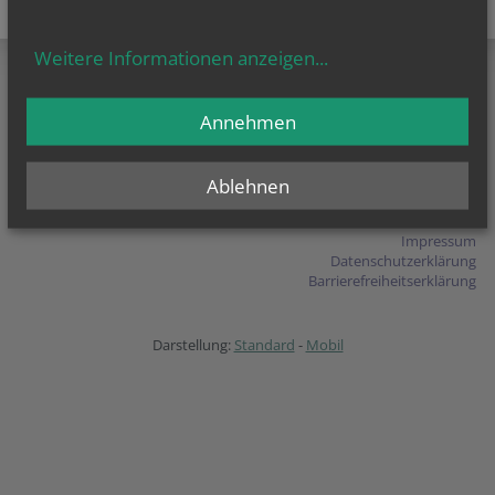
teilen
tweet
pin it
Weitere Informationen anzeigen
...
Annehmen
Pfarre Alland
Heiligenkreuzerstr. 1
2534 Alland
T
+43 (2258) 761 68
Ablehnen
E-Mail schreiben
Impressum
Datenschutzerklärung
Barrierefreiheitserklärung
Darstellung:
Standard
-
Mobil