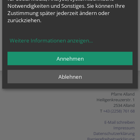
Notwendigkeiten und Sonstiges. Sie können Ihre
Zustimmung später jederzeit ändern oder
zurückziehen.
Weitere Informationen anzeigen
...
Annehmen
teilen
tweet
pin it
Ablehnen
Pfarre Alland
Heiligenkreuzerstr. 1
2534 Alland
T
+43 (2258) 761 68
E-Mail schreiben
Impressum
Datenschutzerklärung
Barrierefreiheitserklärung