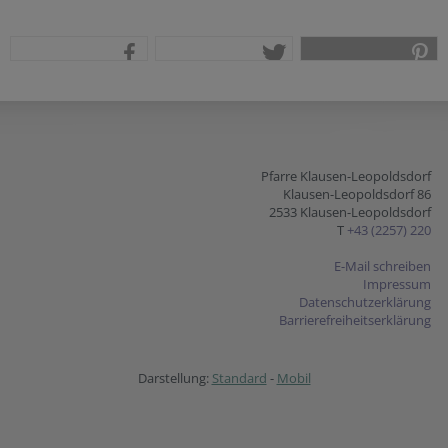
teilen
tweet
pin it
Pfarre Klausen-Leopoldsdorf
Klausen-Leopoldsdorf 86
2533 Klausen-Leopoldsdorf
T
+43 (2257) 220
E-Mail schreiben
Impressum
Datenschutzerklärung
Barrierefreiheitserklärung
Darstellung:
Standard
-
Mobil