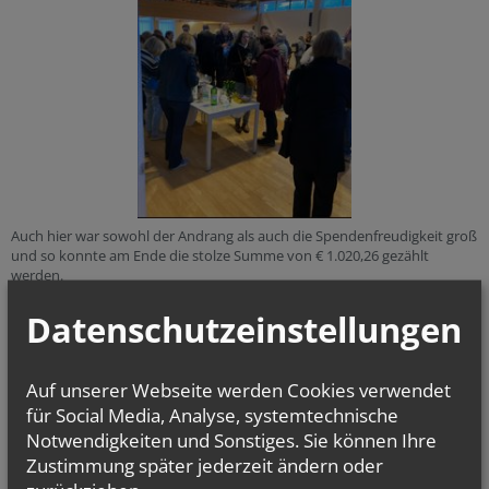
Auch hier war sowohl der Andrang als auch die Spendenfreudigkeit groß
und so konnte am Ende die stolze Summe von € 1.020,26 gezählt
werden.
Herzlichen Dank an alle,
Datenschutzeinstellungen
die diesen schönen Abend mitgestaltet haben!
Klassikkonzert 2024
Auf unserer Webseite werden Cookies verwendet
für Social Media, Analyse, systemtechnische
Bericht und Zeitungsartikel
Notwendigkeiten und Sonstiges. Sie können Ihre
Angebote für Kinder
Zustimmung später jederzeit ändern oder