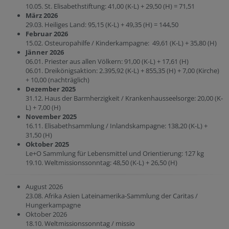
10.05. St. Elisabethstiftung: 41,00 (K-L) + 29,50 (H) = 71,51
März 2026
29.03. Heiliges Land: 95,15 (K-L) + 49,35 (H) = 144,50
Februar 2026
15.02. Osteuropahilfe / Kinderkampagne: 49,61 (K-L) + 35,80 (H)
Jänner 2026
06.01. Priester aus allen Völkern: 91,00 (K-L) + 17,61 (H)
06.01. Dreikönigsaktion: 2.395,92 (K-L) + 855,35 (H) + 7,00 (Kirche)
+ 10,00 (nachträglich)
Dezember 2025
31.12. Haus der Barmherzigkeit / Krankenhausseelsorge: 20,00 (K-
L) + 7,00 (H)
November 2025
16.11. Elisabethsammlung / Inlandskampagne: 138,20 (K-L) +
31,50 (H)
Oktober 2025
Le+O Sammlung für Lebensmittel und Orientierung: 127 kg
19.10. Weltmissionssonntag: 48,50 (K-L) + 26,50 (H)
August 2026
23.08. Afrika Asien Lateinamerika-Sammlung der Caritas /
Hungerkampagne
Oktober 2026
18.10. Weltmissionssonntag / missio