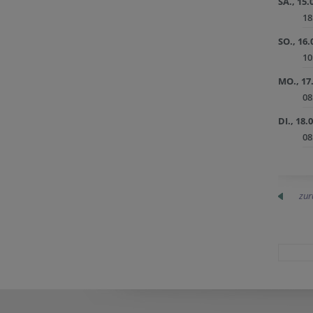
SA., 15.
18
SO., 16.
10
MO., 17
08
DI., 18.
08
zur