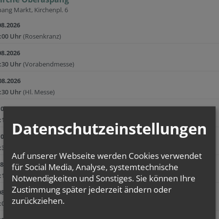
ang Markt, Kirchenpl. 6
08.2026
:00 Uhr
(Rosenkranz)
08.2026
:30 Uhr
(Vorabendmesse)
08.2026
:30 Uhr
(Hl. Messe)
.08.2026
:15 Uhr
(Hl. Messe)
Datenschutzeinstellungen
.08.2026
:30 Uhr
(Rosenkranz)
Auf unserer Webseite werden Cookies verwendet
08.2026
für Social Media, Analyse, systemtechnische
:15 Uhr
(Hl. Messe)
Notwendigkeiten und Sonstiges. Sie können Ihre
Zustimmung später jederzeit ändern oder
08.2026
zurückziehen.
:00 Uhr
(Rosenkranz)