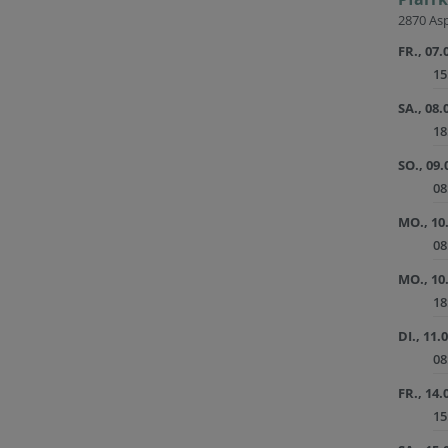
2870 Asp
FR., 07.
15
SA., 08.
18
SO., 09.
08
MO., 10
08
MO., 10
18
DI., 11.
08
FR., 14.
15