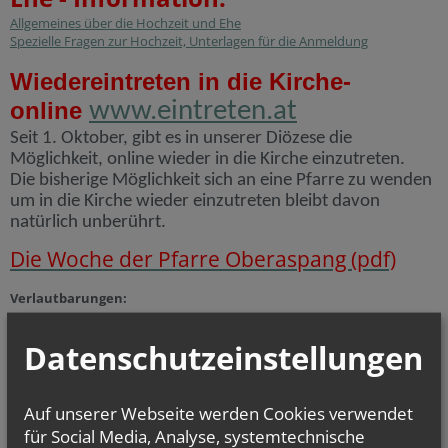
Allgemeines über die Hochzeit und Ehe
Spezielle Fragen zur Hochzeit, Unterlagen für die Anmeldung
Wiedereintreten in die Kirche-
online
www.eintreten.at
Seit 1. Oktober, gibt es in unserer Diözese die
Möglichkeit, online wieder in die Kirche einzutreten.
Die bisherige Möglichkeit sich an eine Pfarre zu wenden
um in die Kirche wieder einzutreten bleibt davon
natürlich unberührt.
Die Woche der Pfarre Oberaspang (pdf)
Verlautbarungen:
Am Dienstag und Donnerstag keine hl. Messe
Datenschutzeinstellungen
Am Dienstag keine Kanzleistunde
Rosenkranz für den Frieden, Montag 18:30
Zu Mariä Aufnahme in den Himmel bietet die KFB, am 14. und 15.
August nach den hl. Messen, gegen freie Spenden, kleine
Auf unserer Webseite werden Cookies verwendet
Kräutersträußchen an. Der Erlös wird zur Gänze für den
für Social Media, Analyse, systemtechnische
Blumenschmuck in unserer Kirche verwendet.