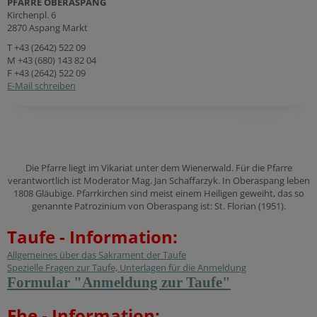
PFARRE OBERASPANG
Kirchenpl. 6
2870 Aspang Markt
T
+43 (2642) 522 09
M
+43 (680) 143 82 04
F +43 (2642) 522 09
E-Mail schreiben
Die Pfarre liegt im Vikariat unter dem Wienerwald. Für die Pfarre
verantwortlich ist Moderator Mag. Jan Schaffarzyk. In Oberaspang leben
1808 Gläubige. Pfarrkirchen sind meist einem Heiligen geweiht, das so
genannte Patrozinium von Oberaspang ist: St. Florian (1951).
Taufe - Information:
Allgemeines über das Sakrament der Taufe
Spezielle Fragen zur Taufe, Unterlagen für die Anmeldung
Formular "Anmeldung zur Taufe"
Ehe - Information: