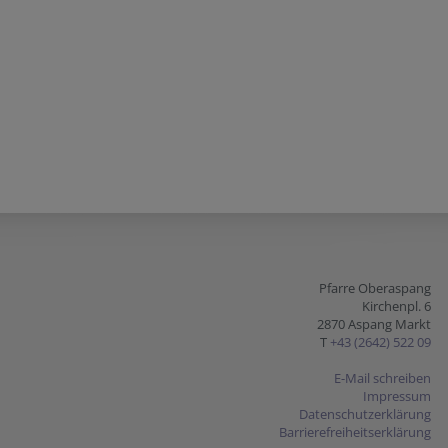
Pfarre Oberaspang
Kirchenpl. 6
2870 Aspang Markt
T
+43 (2642) 522 09
E-Mail schreiben
Impressum
Datenschutzerklärung
Barrierefreiheitserklärung