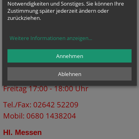
Notwendigkeiten und Sonstiges. Sie können Ihre
Oberaspanger Pfarrbrief (pdf)
Zustimmung später jederzeit ändern oder
zurückziehen.
)
Wechsellandpfarrbrief (pdf
Zur Homepage der Pfarre Unteraspang
https://www.erzdioezese-wien.at/unteraspang
Weitere Informationen anzeigen
...
Annehmen
Kanzleistunden:
Ablehnen
Dienstag 9:00 - 10:00 Uhr
Freitag 17:00 - 18:00 Uhr
Tel./Fax: 02642 52209
Mobil: 0680 1438204
Hl. Messen