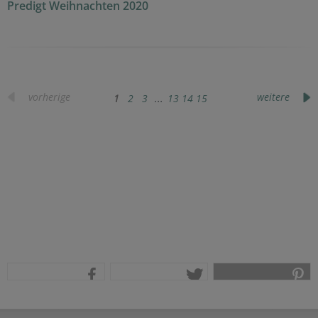
Predigt Weihnachten 2020
vorherige
weitere
1
2
3
...
13
14
15
teilen
tweet
pin it