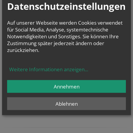
dem Ast gehalten hat./// Vielleicht kommt
Datenschutzeinstellungen
auch bei uns ab und zu eine Versuchung im
Leben, den Glauben und die Hoffnung
Auf unserer Webseite werden Cookies verwendet
aufzugeben, weil die Schwierigkeiten so
für Social Media, Analyse, systemtechnische
groß erscheinen. Wenn wir es aber so
Notwendigkeiten und Sonstiges. Sie können Ihre
machen, was bleibt uns dann?
Zustimmung später jederzeit ändern oder
zurückziehen.
Predigt Christmette
Weitere Informationen anzeigen
...
Predigt 4. Adventsonntag
Annehmen
Ablehnen
Predigt 1. Adventsonntag