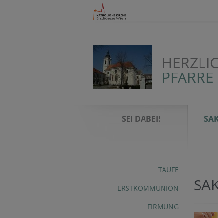
HERZLI
PFARRE
SEI DABEI!
SA
TAUFE
SA
ERSTKOMMUNION
FIRMUNG