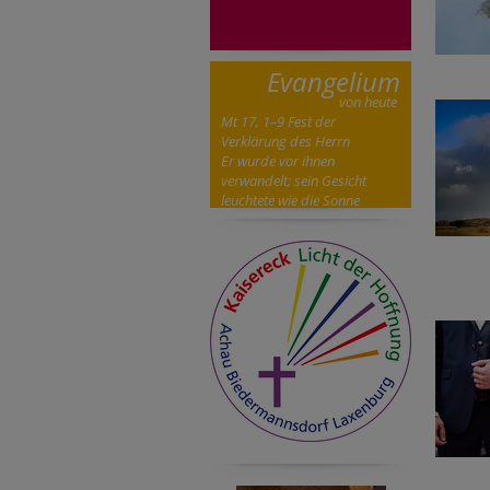
Evangelium
von heute
Mt 17, 1–9 Fest der
Verklärung des Herrn
Er wurde vor ihnen
verwandelt; sein Gesicht
leuchtete wie die Sonne