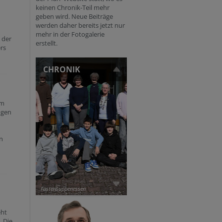
keinen Chronik-Teil mehr
geben wird. Neue Beiträge
werden daher bereits jetzt nur
mehr in der Fotogalerie
 der
erstellt.
rs
CHRONIK
um
ngen
n
Fastensuppenessen
eht
 Die