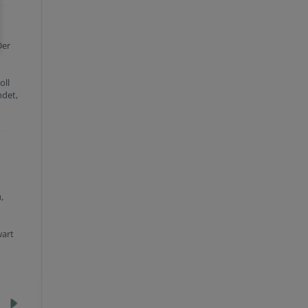
Der
oll
ndet,
,
wart