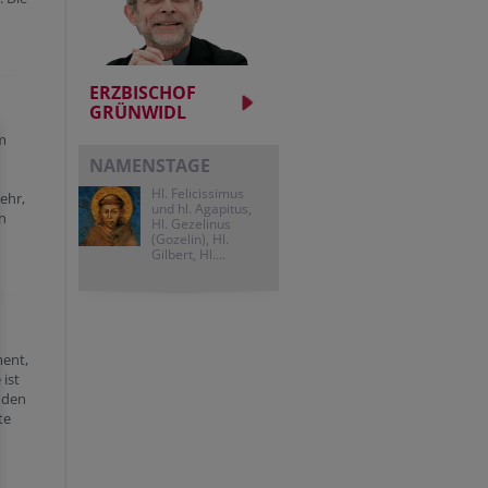
ERZBISCHOF
GRÜNWIDL
em
NAMENSTAGE
Hl. Felicissimus
ehr,
und hl. Agapitus,
n
Hl. Gezelinus
(Gozelin), Hl.
Gilbert, Hl....
ment,
ist
 den
te