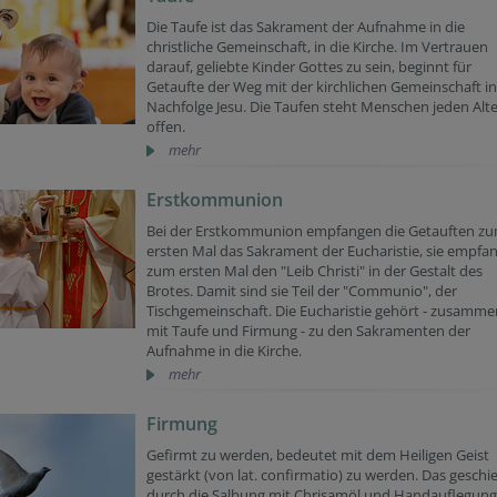
Die Taufe ist das Sakrament der Aufnahme in die
christliche Gemeinschaft, in die Kirche. Im Vertrauen
darauf, geliebte Kinder Gottes zu sein, beginnt für
Getaufte der Weg mit der kirchlichen Gemeinschaft in
Nachfolge Jesu. Die Taufen steht Menschen jeden Alte
offen.
mehr
Erstkommunion
Bei der Erstkommunion empfangen die Getauften z
ersten Mal das Sakrament der Eucharistie, sie empfa
zum ersten Mal den "Leib Christi" in der Gestalt des
Brotes. Damit sind sie Teil der "Communio", der
Tischgemeinschaft. Die Eucharistie gehört - zusamme
mit Taufe und Firmung - zu den Sakramenten der
Aufnahme in die Kirche.
mehr
Firmung
Gefirmt zu werden, bedeutet mit dem Heiligen Geist
gestärkt (von lat. confirmatio) zu werden. Das geschi
durch die Salbung mit Chrisamöl und Handauflegung.