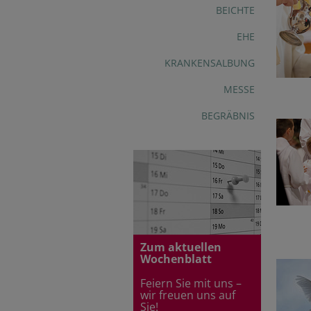
BEICHTE
EHE
KRANKENSALBUNG
MESSE
BEGRÄBNIS
Zum aktuellen
Wochenblatt
Feiern Sie mit uns –
wir freuen uns au
f
Sie!