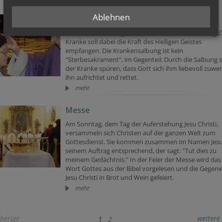
Ablehnen
Krankensalbung
Die Krankensalbung ist ein Sakrament zur Stärkung. 
Kranke soll dabei die Kraft des Heiligen Geistes
empfangen. Die Krankensalbung ist kein
"Sterbesakrament", im Gegenteil: Durch die Salbung s
der Kranke spüren, dass Gott sich ihm liebevoll zuwe
ihn aufrichtet und rettet.
mehr
Messe
Am Sonntag, dem Tag der Auferstehung Jesu Christi,
versammeln sich Christen auf der ganzen Welt zum
Gottesdienst. Sie kommen zusammen im Namen Jesu
seinem Auftrag entsprechend, der sagt: "Tut dies zu
meinem Gedächtnis." In der Feier der Messe wird das
Wort Gottes aus der Bibel vorgelesen und die Gegen
Jesu Christi in Brot und Wein gefeiert.
mehr
herige
weitere
1
2