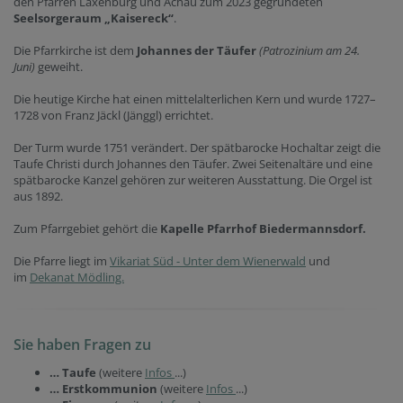
den Pfarren Laxenburg und Achau zum 2023 gegründeten
Seelsorgeraum „Kaisereck“
.
Die Pfarrkirche ist dem
Johannes der Täufer
(Patrozinium am 24.
Juni)
geweiht.
Die heutige Kirche hat einen mittelalterlichen Kern und wurde 1727–
1728 von Franz Jäckl (Jänggl) errichtet.
Der Turm wurde 1751 verändert. Der spätbarocke Hochaltar zeigt die
Taufe Christi durch Johannes den Täufer. Zwei Seitenaltäre und eine
spätbarocke Kanzel gehören zur weiteren Ausstattung. Die Orgel ist
aus 1892.
Zum Pfarrgebiet gehört die
Kapelle Pfarrhof Biedermannsdorf.
Die Pfarre liegt im
Vikariat Süd - Unter dem Wienerwald
und
im
Dekanat Mödling.
Sie haben Fragen zu
… Taufe
(weitere
Infos
...)
… Erstkommunion
(weitere
Infos
...)