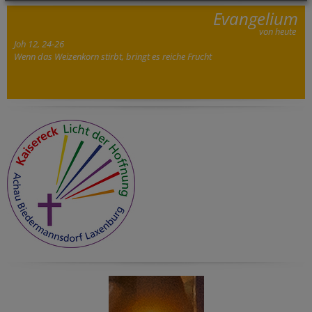
Evangelium
von heute
Joh 12, 24-26
Wenn das Weizenkorn stirbt, bringt es reiche Frucht