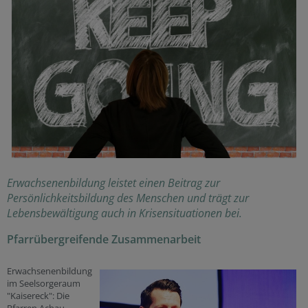
Erwachsenenbildung leistet einen Beitrag zur
Persönlichkeitsbildung des Menschen und trägt zur
Lebensbewältigung auch in Krisensituationen bei.
Pfarrübergreifende Zusammenarbeit
Erwachsenenbildung
im Seelsorgeraum
"Kaisereck": Die
Pfarren Achau,