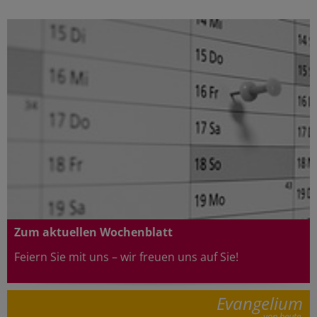
Zum aktuellen Wochenblatt
Feiern Sie mit uns – wir freuen uns au
f Sie!
Evangelium
von heute