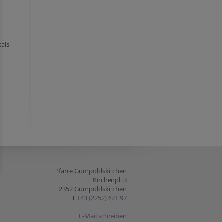
tals
Pfarre Gumpoldskirchen
Kirchenpl. 3
2352 Gumpoldskirchen
T
+43 (2252) 621 97
E-Mail schreiben