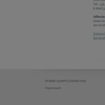
Tel.:
+43 
E-Mail:
p
Offenle
Diese Se
der Erzd
Datensc
Barriere
PFARRE GUMPOLDSKIRCHEN
Impressum