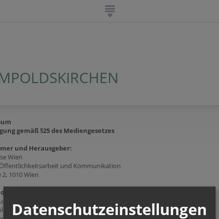
UMPOLDSKIRCHEN
sum
gung gemäß §25 des Mediengesetzes
ümer und Herausgeber:
ese Wien
 Öffentlichkeitsarbeit und Kommunikation
e 2, 1010 Wien
ion:
Gumpoldskirchen
Datenschutzeinstellungen
l. 3
mpoldskirchen