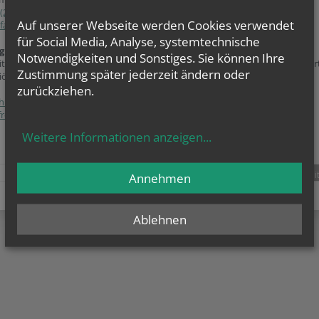
(2252) 621 97
Auf unserer Webseite werden Cookies verwendet
farre.gumpoldskirchen@katholischekirche.at
für Social Media, Analyse, systemtechnische
gung zur grundlegenden Richtung:
Notwendigkeiten und Sonstiges. Sie können Ihre
ite ist der Webauftritt von Pfarre Gumpoldskirchen im Rahmen des Webpor
Zustimmung später jederzeit ändern oder
iözese Wien.
zurückziehen.
hutzerklärung
freiheitserklärung
Weitere Informationen anzeigen
...
Annehmen
teilen
tweet
pin it
Ablehnen