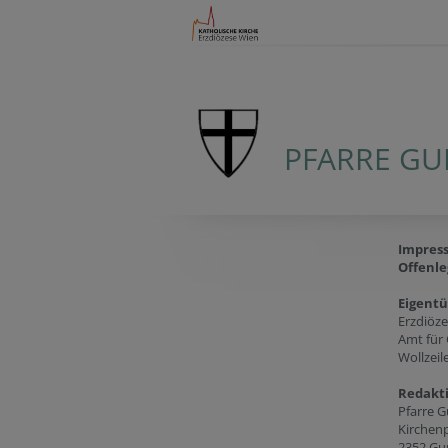
PFARRE G
Impres
Offenle
Eigent
Erzdiöz
Amt für
Wollzeil
Redakt
Pfarre 
Kirchenp
2352 Gu