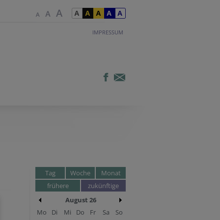
IMPRESSUM
Tag
Woche
Monat
frühere
zukünftige
August 26
Mo
Di
Mi
Do
Fr
Sa
So