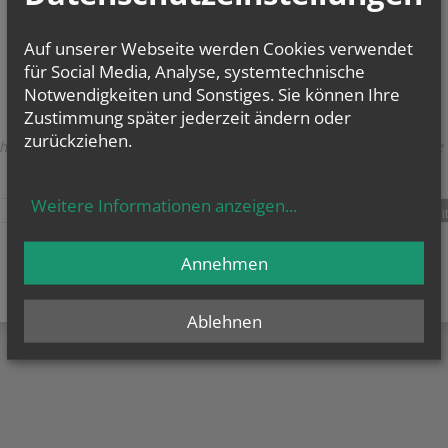
Keine zukünftigen Termine vorhanden.
Auf unserer Webseite werden Cookies verwendet
für Social Media, Analyse, systemtechnische
Notwendigkeiten und Sonstiges. Sie können Ihre
Zustimmung später jederzeit ändern oder
zurückziehen.
herige
weitere
Weitere Informationen anzeigen
...
teilen
tweet
pin it
Annehmen
Ablehnen