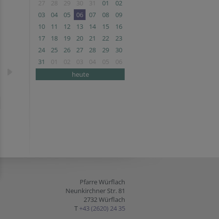
27
28
29
30
31
01
02
03
04
05
06
07
08
09
10
11
12
13
14
15
16
17
18
19
20
21
22
23
24
25
26
27
28
29
30
31
01
02
03
04
05
06
heute
Pfarre Würflach
Neunkirchner Str. 81
2732 Würflach
T
+43 (2620) 24 35