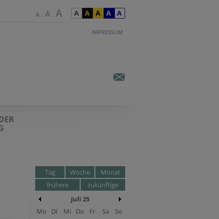
IMPRESSUM
 DER
G
Tag
Woche
Monat
frühere
zukünftige
Juli 25
Mo
Di
Mi
Do
Fr
Sa
So