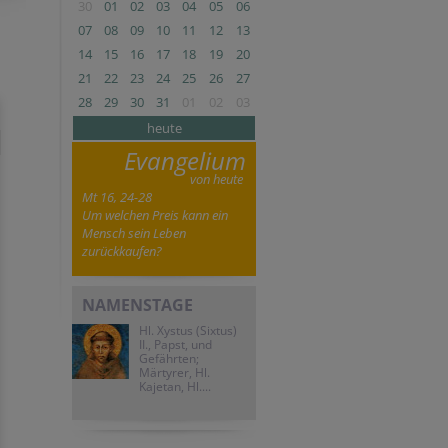
30
01
02
03
04
05
06
07
08
09
10
11
12
13
14
15
16
17
18
19
20
21
22
23
24
25
26
27
28
29
30
31
01
02
03
heute
Evangelium
von heute
Mt 16, 24-28
Um welchen Preis kann ein
Mensch sein Leben
zurückkaufen?
NAMENSTAGE
Hl. Xystus (Sixtus)
II., Papst, und
Gefährten;
Märtyrer, Hl.
Kajetan, Hl....