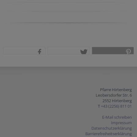
teilen
tweet
pin it
Pfarre Hirtenberg
Leobersdorfer Str. 6
2552 Hirtenberg
T
+43 (2256) 811 01
E-Mail schreiben
Impressum
Datenschutzerklärung
Barrierefreiheitserklärung