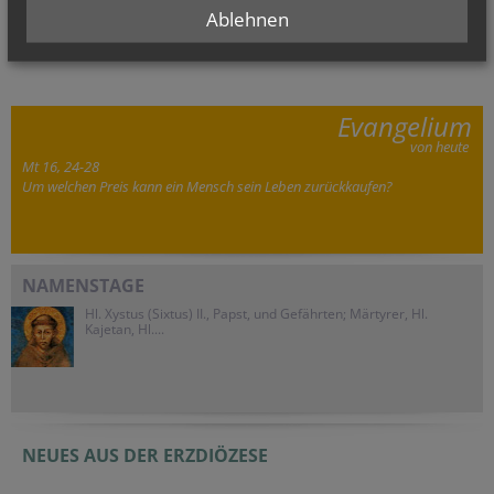
Sternsinger 2026
Ablehnen
Evangelium
von heute
Mt 16, 24-28
Um welchen Preis kann ein Mensch sein Leben zurückkaufen?
NAMENSTAGE
Hl. Xystus (Sixtus) II., Papst, und Gefährten; Märtyrer, Hl.
Kajetan, Hl....
NEUES AUS DER ERZDIÖZESE