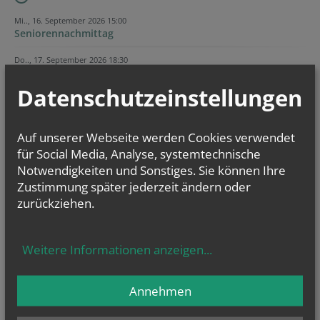
Mi.., 16. September 2026 15:00
Seniorennachmittag
Do.., 17. September 2026 18:30
Lobpreis-Abend
Datenschutzeinstellungen
Do.., 15. Oktober 2026 18:30
Lobpreis-Abend
Auf unserer Webseite werden Cookies verwendet
für Social Media, Analyse, systemtechnische
CHRONIK
Notwendigkeiten und Sonstiges. Sie können Ihre
Zustimmung später jederzeit ändern oder
zurückziehen.
Weitere Informationen anzeigen
...
Annehmen