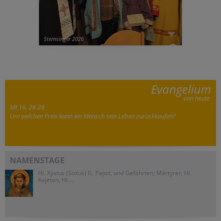
Sternsinger 2026
Evangelium
von heute
Mt 16, 24-28
Um welchen Preis kann ein Mensch sein Leben zurückkaufen?
NAMENSTAGE
Hl. Xystus (Sixtus) II., Papst, und Gefährten; Märtyrer, Hl.
Kajetan, Hl....