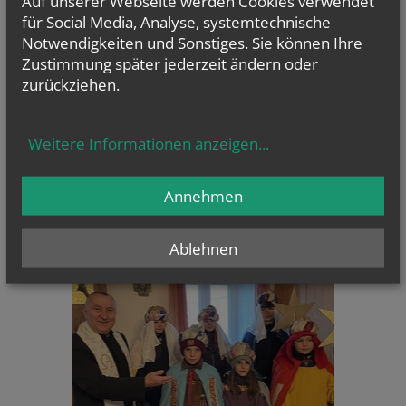
Auf unserer Webseite werden Cookies verwendet
für Social Media, Analyse, systemtechnische
Notwendigkeiten und Sonstiges. Sie können Ihre
TERMINE
Zustimmung später jederzeit ändern oder
zurückziehen.
Mi.., 16. September 2026 15:00
Seniorennachmittag
Do.., 17. September 2026 18:30
Weitere Informationen anzeigen
...
Lobpreis-Abend
Do.., 15. Oktober 2026 18:30
Annehmen
Lobpreis-Abend
Ablehnen
CHRONIK