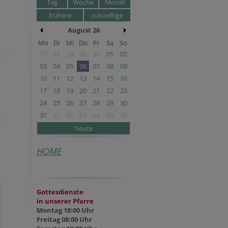
Tag
Woche
Monat
frühere
zukünftige
August 26
Mo
Di
Mi
Do
Fr
Sa
So
27
28
29
30
31
01
02
03
04
05
06
07
08
09
10
11
12
13
14
15
16
17
18
19
20
21
22
23
24
25
26
27
28
29
30
31
01
02
03
04
05
06
heute
HOME
Gottesdienste
in unserer Pfarre
Montag 18:00 Uhr
Freitag 08:00 Uhr