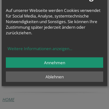
So.., 09. August 2026 11:00
Pfarrkaffee
Auf unserer Webseite werden Cookies verwendet
für Social Media, Analyse, systemtechnische
Mo.., 10. August 2026 14:30
Treffen der Legio Mariä
Notwendigkeiten und Sonstiges. Sie können Ihre
Zustimmung später jederzeit ändern oder
So.., 16. August 2026 11:00
zurückziehen.
Pfarrkaffee
NAMENSTAGE
Weitere Informationen anzeigen
...
Hl. Felicissimus und hl. Agapitus, Hl. Gezelinus (Gozelin), Hl.
Gilbert, Hl....
Annehmen
Ablehnen
HOME