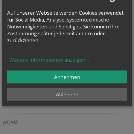
So.., 09. August 2026 11:00
Pfarrkaffee
Auf unserer Webseite werden Cookies verwendet
für Social Media, Analyse, systemtechnische
Mo.., 10. August 2026 14:30
Treffen der Legio Mariä
Notwendigkeiten und Sonstiges. Sie können Ihre
Zustimmung später jederzeit ändern oder
So.., 16. August 2026 11:00
zurückziehen.
Pfarrkaffee
NAMENSTAGE
Weitere Informationen anzeigen
...
Hl. Teresia Benedicta vom Kreuz (Edith Stein), Hl. Hathumar,
Hl. Romanus von Rom
Annehmen
Ablehnen
HOME