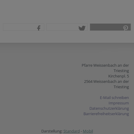
teilen
tweet
pin it
Pfarre Weissenbach an der
Triesting
Kirchenpl. 5
2564 Weissenbach an der
Triesting
E-Mail schreiben
Impressum
Datenschutzerklärung
Barrierefreiheitserklärung
Darstellung:
Standard
-
Mobil