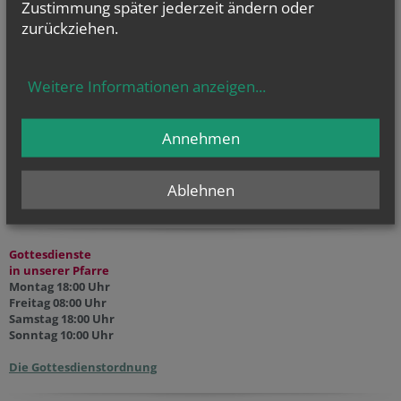
Zustimmung später jederzeit ändern oder
Hl. Laurentius, Hl. Asteria, Hl. Erik, Hl. Plektrudis
zurückziehen.
Weitere Informationen anzeigen
...
Annehmen
HOME
Ablehnen
Gottesdienste
in unserer Pfarre
Montag 18:00 Uhr
Freitag 08:00 Uhr
Samstag 18:00 Uhr
Sonntag 10:00 Uhr
Die Gottesdienstordnung