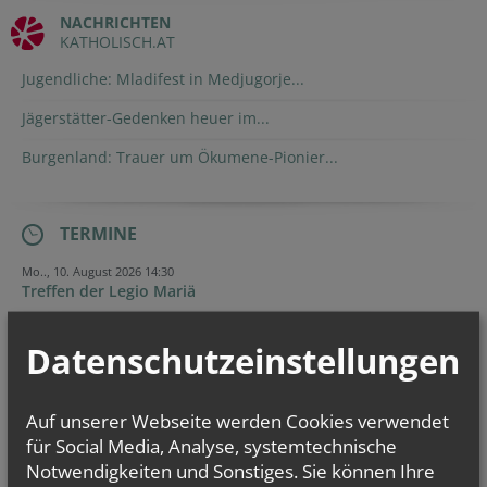
NACHRICHTEN
KATHOLISCH.AT
Jugendliche: Mladifest in Medjugorje...
Jägerstätter-Gedenken heuer im...
Burgenland: Trauer um Ökumene-Pionier...
TERMINE
Mo.., 10. August 2026 14:30
Treffen der Legio Mariä
So.., 16. August 2026 11:00
Datenschutzeinstellungen
Pfarrkaffee
Mo.., 17. August 2026 14:30
Treffen der Legio Mariä
Auf unserer Webseite werden Cookies verwendet
für Social Media, Analyse, systemtechnische
Notwendigkeiten und Sonstiges. Sie können Ihre
NAMENSTAGE