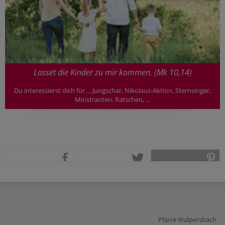
Lasset die Kinder zu mir kommen. (Mk 10,14)
Du interessierst dich für ... Jungschar, Nikolaus-Aktion, Sternsinger,
Minstranten, Ratschen, ...
teilen
tweet
pin it
Pfarre Walpersbach