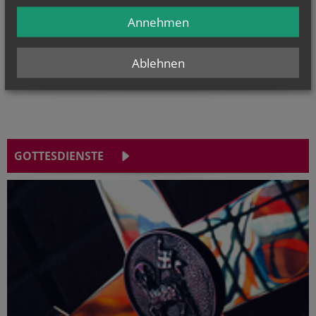
Evangelium
Annehmen
von heute
Mt 17, 14b–20
Wenn ihr Glauben habt, wird euch nichts unmöglich sein
Ablehnen
GOTTESDIENSTE