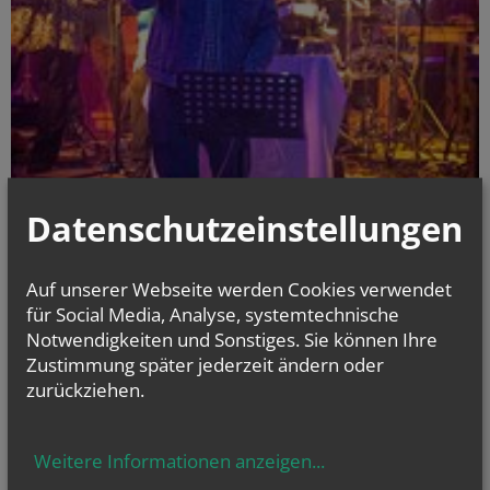
Datenschutzeinstellungen
Rhythm of Glory
- Lobpreisprojekt der Pfarre Walpersbach
Auf unserer Webseite werden Cookies verwendet
mehr
für Social Media, Analyse, systemtechnische
Notwendigkeiten und Sonstiges. Sie können Ihre
NAMENSTAGE
Zustimmung später jederzeit ändern oder
Hl. Dominikus, Hl. Cyriakus, , Vierzehn heilige Nothelfer, Hl.
zurückziehen.
Hildiger, Hl....
Weitere Informationen anzeigen
...